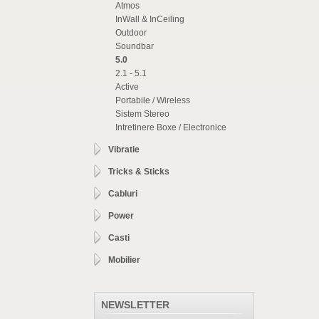
Atmos
InWall & InCeiling
Outdoor
Soundbar
5.0
2.1 - 5.1
Active
Portabile / Wireless
Sistem Stereo
Intretinere Boxe / Electronice
Vibratie
Tricks & Sticks
Cabluri
Power
Casti
Mobilier
NEWSLETTER