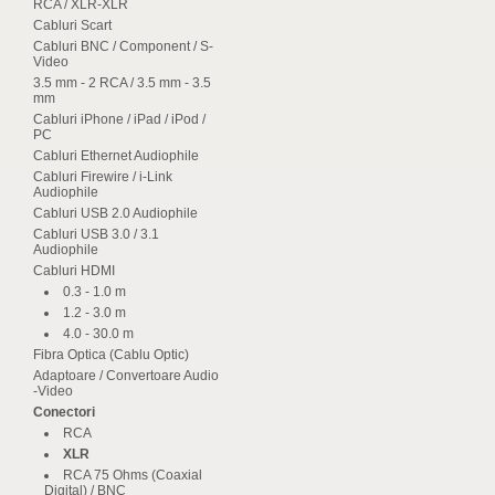
RCA / XLR-XLR
Cabluri Scart
Cabluri BNC / Component / S-
Video
3.5 mm - 2 RCA / 3.5 mm - 3.5
mm
Cabluri iPhone / iPad / iPod /
PC
Cabluri Ethernet Audiophile
Cabluri Firewire / i-Link
Audiophile
Cabluri USB 2.0 Audiophile
Cabluri USB 3.0 / 3.1
Audiophile
Cabluri HDMI
0.3 - 1.0 m
1.2 - 3.0 m
4.0 - 30.0 m
Fibra Optica (Cablu Optic)
Adaptoare / Convertoare Audio
-Video
Conectori
RCA
XLR
RCA 75 Ohms (Coaxial
Digital) / BNC