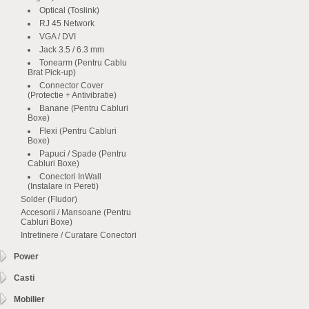
Optical (Toslink)
RJ 45 Network
VGA / DVI
Jack 3.5 / 6.3 mm
Tonearm (Pentru Cablu
Brat Pick-up)
Connector Cover
(Protectie + Antivibratie)
Banane (Pentru Cabluri
Boxe)
Flexi (Pentru Cabluri
Boxe)
Papuci / Spade (Pentru
Cabluri Boxe)
Conectori InWall
(Instalare in Pereti)
Solder (Fludor)
Accesorii / Mansoane (Pentru
Cabluri Boxe)
Intretinere / Curatare Conectori
Power
Casti
Mobilier