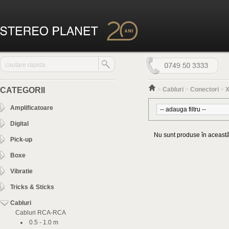
CATEGORII
>
Cabluri
>
Conectori
>
Amplificatoare
Digital
Nu sunt produse în această
Pick-up
Boxe
Vibratie
Tricks & Sticks
Cabluri
Cabluri RCA-RCA
0.5 - 1.0 m