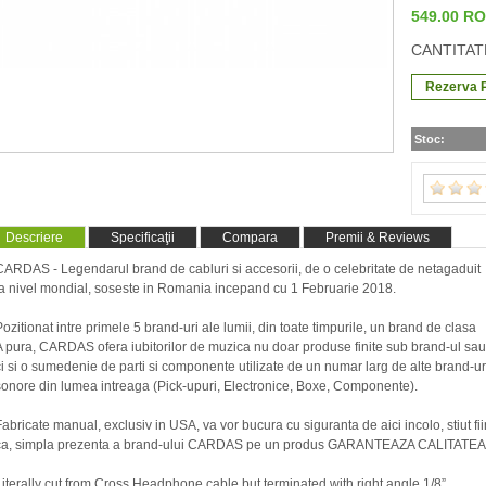
549.00 R
CANTITAT
Stoc:
Descriere
Specificaţii
Compara
Premii & Reviews
CARDAS - Legendarul brand de cabluri si accesorii, de o celebritate de netagaduit
la nivel mondial, soseste in Romania incepand cu 1 Februarie 2018.
Pozitionat intre primele 5 brand-uri ale lumii, din toate timpurile, un brand de clasa
A pura, CARDAS ofera iubitorilor de muzica nu doar produse finite sub brand-ul sau
ci si o sumedenie de parti si componente utilizate de un numar larg de alte brand-ur
sonore din lumea intreaga (Pick-upuri, Electronice, Boxe, Componente).
Fabricate manual, exclusiv in USA, va vor bucura cu siguranta de aici incolo, stiut fi
ca, simpla prezenta a brand-ului CARDAS pe un produs GARANTEAZA CALITATEA
Literally cut from Cross Headphone cable but terminated with right angle 1/8”