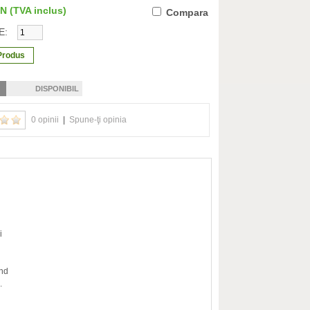
ON
(TVA inclus)
Compara
E:
DISPONIBIL
0 opinii
|
Spune-ţi opinia
i
ind
.