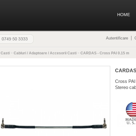
HOME
Autentificare
>
Casti
>
Cabluri / Adaptoare / Accesorii Casti
>
CARDAS - Cross PAI 0.15 m
CARDA
Cross PAI
Stereo ca