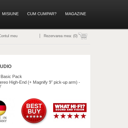
MISIUNE
CUM CUMPAR?
MAGAZINE
Contul meu
Rezervarea mea:
(0)
UDIO
n Basic Pack
ereo High-End (+ Magnify 9" pick-up arm) -
Y