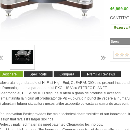
46,999.0
CANTITAT
Stoc:
Descriere
Specificaţii
Compara
Premii & Reviews
Adevarata legenda a pietei Hi-Fi si High-End, CLEARAUDIO este prezent incepan
in Romania, datorita parteneriatului EXCLUSIV cu STEREO PLANET.
Lider mondial, CLEARAUDIO dispune si ofera o gama de produse si accesorii
nemaintalnita la niciun alt producator de Pick-up-uri, din punct de vedere al numar
si abordarii tuturor situatiilor / necesitatilor acoperite cu vasta sa gama de accesorii.
The Innovation Basic provides the main technical characteristics of our Innovation, 
esign that rivals it's larger siblings.
Perfectly matched materials meet patented Clearaudio technology.
The 38mm-thick platter of the Innovation Compact consists of dynamically balanc