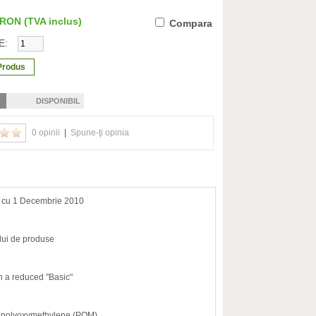
0 RON
(TVA inclus)
Compara
E:
DISPONIBIL
0 opinii
|
Spune-ţi opinia
d cu 1 Decembrie 2010
ului de produse
in a reduced "Basic"
ed polyoxymethylene (POM)