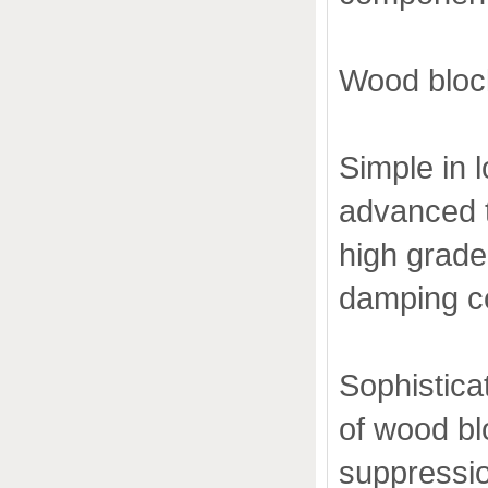
Wood block
Simple in l
advanced t
high grade
damping co
Sophistica
of wood bl
suppressi