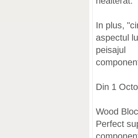
nealterat.
In plus, "c
aspectul lu
peisajul
componente
Din 1 Oct
Wood Bloc
Perfect su
componen