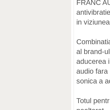
FRANC AUD
antivibrat
in viziunea
Combinatia
al brand-ul
aducerea i
audio fara
sonica a a
Totul pentr