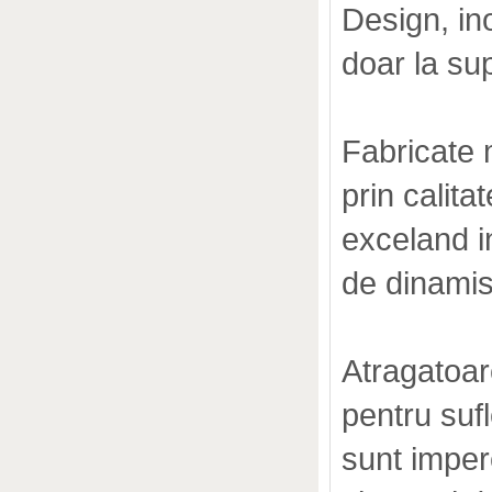
Design, ino
doar la sup
Fabricate 
prin calita
exceland i
de dinamis
Atragatoar
pentru suf
sunt impere