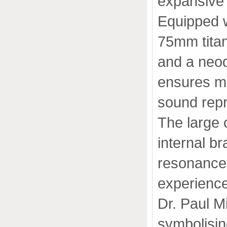
expansive
Equipped 
75mm tita
and a neo
ensures mi
sound repr
The large c
internal br
resonance 
experience
Dr. Paul M
symbolisin