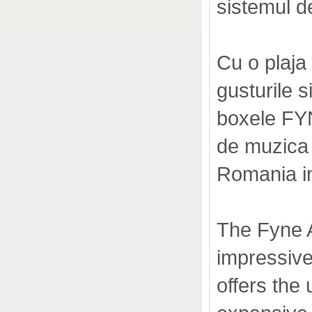
sistemul d
Cu o plaja 
gusturile s
boxele FYN
de muzica 
Romania 
The Fyne A
impressive
offers the