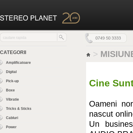
>
MISIUN
CATEGORII
Amplificatoare
Digital
Cine Sun
Pick-up
Boxe
Vibratie
Oameni norm
Tricks & Sticks
nascut onlin
Cabluri
Un busines
Power