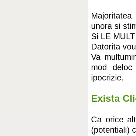
Majoritate
unora si sti
Si LE MUL
Datorita vo
Va multumim 
mod deloc 
ipocrizie.
Exista Cl
Ca orice alt
(potentiali)