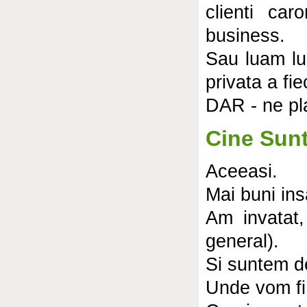
clienti ca
business.
Sau luam luc
privata a fi
DAR - ne pl
Cine Sun
Aceeasi.
Mai buni in
Am invatat,
general).
Si suntem de
Unde vom fi 