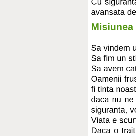
Cu siguranta
avansata de
Misiunea
Sa vindem un
Sa fim un sti
Sa avem cat 
Oamenii frus
fi tinta noa
daca nu ne 
siguranta, v
Viata e scurt
Daca o trai