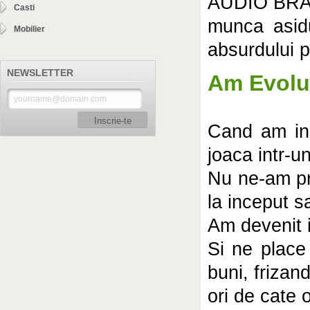
AUDIO BRAND
Casti
munca asidu
Mobilier
absurdului p
NEWSLETTER
Am Evolu
Inscrie-te
Cand am inc
joaca intr-u
Nu ne-am pr
la inceput s
Am devenit in
Si ne place
buni, frizand
ori de cate 