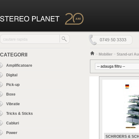
CATEGORII
>
Mobilier
>
Stand-uri Au
Amplificatoare
Digital
Pick-up
Boxe
Vibratie
Tricks & Sticks
Cabluri
Power
SCHROERS & SC