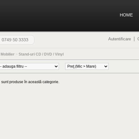
HOME
Autentificare
>
Mobilier
>
Stand-uri CD / DVD / Vinyl
 sunt produse în această categorie.