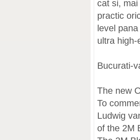
cat si, mai
practic ori
level pana
ultra high-
Bucurati-
The new O
To commemo
Ludwig va
of the 2M 