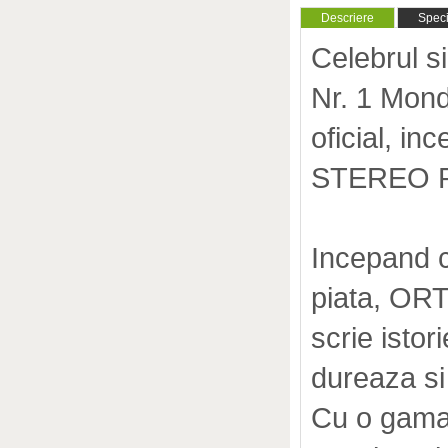
Descriere
Specif
Celebrul s
Nr. 1 Mond
oficial, i
STEREO PL
Incepand c
piata, OR
scrie istor
dureaza si
Cu o gama 