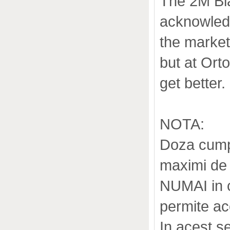
The 2M Bla
acknowledg
the market
but at Ort
get better.
NOTA:
Doza cumpa
maximi de 
NUMAI in ca
permite ac
In acest s