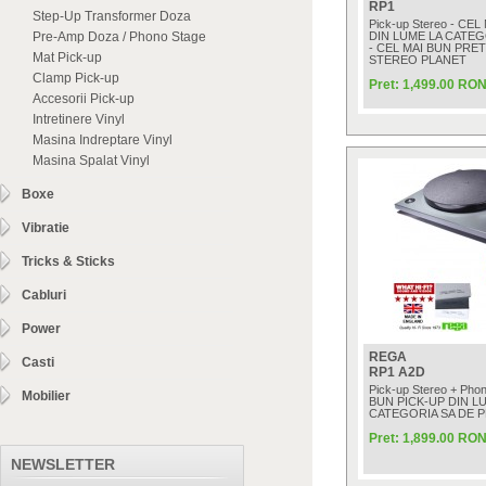
RP1
Step-Up Transformer Doza
Pick-up Stereo - CE
Pre-Amp Doza / Phono Stage
DIN LUME LA CATEG
- CEL MAI BUN PRET
Mat Pick-up
STEREO PLANET
Clamp Pick-up
Pret: 1,499.00 RO
Accesorii Pick-up
Intretinere Vinyl
Masina Indreptare Vinyl
Masina Spalat Vinyl
Boxe
Vibratie
Tricks & Sticks
Cabluri
Power
REGA
Casti
RP1 A2D
Pick-up Stereo + Pho
Mobilier
BUN PICK-UP DIN L
CATEGORIA SA DE 
Pret: 1,899.00 RO
NEWSLETTER