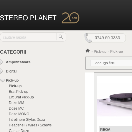
CATEGORII
>
Pick-up
>
Pick-up
Amplificatoare
Digital
Pick-up
Pick-up
Brat Pick-up
Lift Brat Pick-up
Doze MM
Doze MC
Doze MONO
Intretinere Stylus Doza
Headshell / Wires / Screws
REGA
Cantar Doze