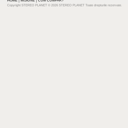
HOME
MISIUNE
CUM CUMPAR?
Copyright STEREO PLANET © 2026 STEREO PLANET Toate drepturile rezervate.