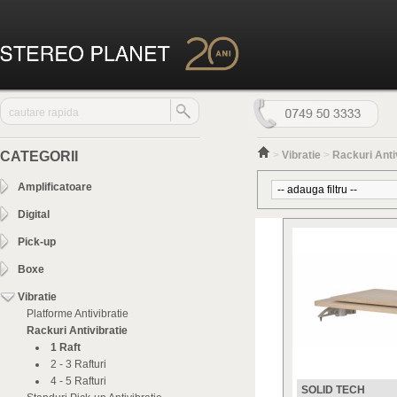
CATEGORII
>
Vibratie
>
Rackuri Anti
Amplificatoare
Digital
Pick-up
Boxe
Vibratie
Platforme Antivibratie
Rackuri Antivibratie
1 Raft
2 - 3 Rafturi
4 - 5 Rafturi
SOLID TECH