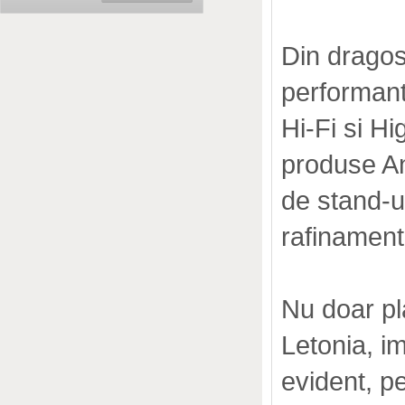
Din dragos
performant
Hi-Fi si H
produse An
de stand-u
rafinament
Nu doar pl
Letonia, i
evident, p